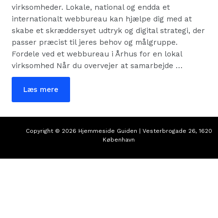
virksomheder. Lokale, national og endda et
internationalt webbureau kan hjælpe dig med at
skabe et skræddersyet udtryk og digital strategi, der
passer præcist til jeres behov og målgruppe.
Fordele ved et webbureau i Århus for en lokal
virksomhed Når du overvejer at samarbejde …
Webbureau
Læs mere
i
Århus
–
Skal
du
vælge
Copyright © 2026 Hjemmeside Guiden | Vesterbrogade 26, 1620
et
København
lokalt-
eller
online
bureau?