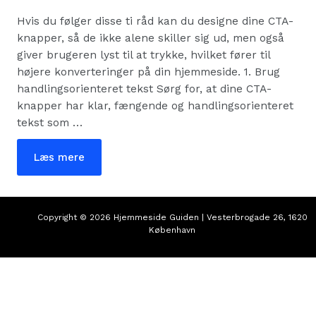
Hvis du følger disse ti råd kan du designe dine CTA-
knapper, så de ikke alene skiller sig ud, men også
giver brugeren lyst til at trykke, hvilket fører til
højere konverteringer på din hjemmeside. 1. Brug
handlingsorienteret tekst Sørg for, at dine CTA-
knapper har klar, fængende og handlingsorienteret
tekst som …
10
Læs mere
gode
råd
til
at
lave
højt
Copyright © 2026 Hjemmeside Guiden | Vesterbrogade 26, 1620
konverterende
København
call-
to-
action
knapper
til
din
hjemmeside