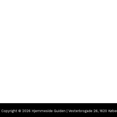
Copyright © 2026 Hjemmeside Guiden | Vesterbrogade 26, 1620 Køb