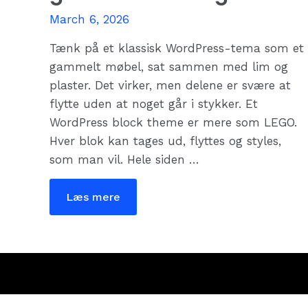
March 6, 2026
Tænk på et klassisk WordPress-tema som et
gammelt møbel, sat sammen med lim og
plaster. Det virker, men delene er svære at
flytte uden at noget går i stykker. Et
WordPress block theme er mere som LEGO.
Hver blok kan tages ud, flyttes og styles,
som man vil. Hele siden …
Hvad
Læs mere
er
et
WordPress
block
theme,
og
hvorfor
giver
det
mening?