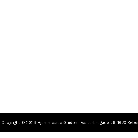
Copyright © 2026 Hjemmeside Guiden | Vesterbrogade 26, 1620 Køb