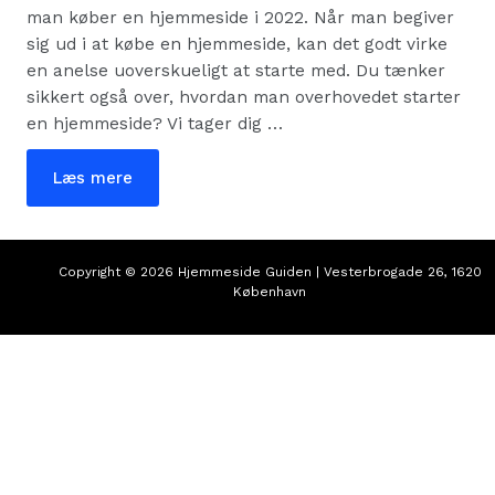
man køber en hjemmeside i 2022. Når man begiver
sig ud i at købe en hjemmeside, kan det godt virke
en anelse uoverskueligt at starte med. Du tænker
sikkert også over, hvordan man overhovedet starter
en hjemmeside? Vi tager dig …
Hvordan
Læs mere
køber
man
en
hjemmeside?
Her
er
Copyright © 2026 Hjemmeside Guiden | Vesterbrogade 26, 1620
dine
København
muligheder