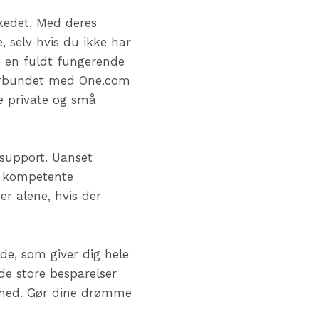
kedet. Med deres
 selv hvis du ikke har
e en fuldt fungerende
forbundet med One.com
de private og små
support. Uanset
og kompetente
 er alene, hvis der
e, som giver dig hele
de store besparelser
ighed. Gør dine drømme