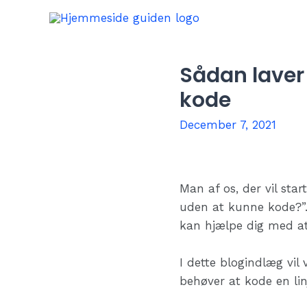
Skip
to
content
Sådan laver
kode
December 7, 2021
Man af os, der vil sta
uden at kunne kode?”. 
kan hjælpe dig med a
I dette blogindlæg vi
behøver at kode en lin