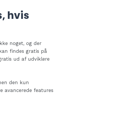
, hvis
ikke noget, og der
kan findes gratis på
ratis ud af udviklere
, men den kun
re avancerede features