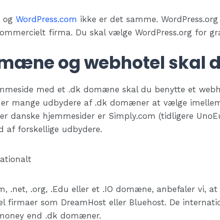
 og
WordPress.com
ikke er det samme. WordPress.org
ommercielt firma. Du skal vælge WordPress.org for gra
omæne og webhotel skal 
jemmeside med et .dk domæne skal du benytte et webho
er mange udbydere af .dk domæner at vælge imellem.
yder danske hjemmesider er Simply.com (tidligere Uno
 af forskellige udbydere.
m, .net, .org, .Edu eller et .IO domæne, anbefaler vi, a
el firmaer som DreamHost eller Bluehost. De internati
r-money end .dk domæner.