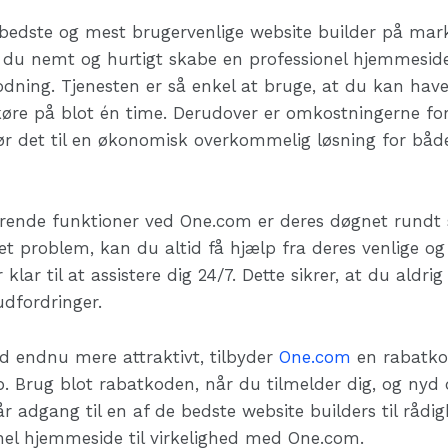
bedste og mest brugervenlige website builder på mar
 du nemt og hurtigt skabe en professionel hjemmeside,
dning. Tjenesten er så enkel at bruge, at du kan hav
øre på blot én time. Derudover er omkostningerne 
 gør det til en økonomisk overkommelig løsning for bå
rende funktioner ved One.com er deres døgnet rundt 
et problem, kan du altid få hjælp fra deres venlige 
lar til at assistere dig 24/7. Dette sikrer, at du aldrig
udfordringer.
ud endnu mere attraktivt, tilbyder
One.com
en rabatkod
. Brug blot rabatkoden, når du tilmelder dig, og nyd 
r adgang til en af de bedste website builders til råd
nel hjemmeside til virkelighed med One.com.