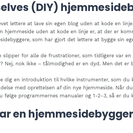
rselves (DIY) hjemmeside
vet lettere at lave sin egen blog uden at kode en linje.
e en hjemmeside uden at kode en linje er, at der er k
idebyggere, som har gjort det lettere at bygge sin e
 slipper for alle de frustrationer, som tidligere var en
? Nej, nok ikke – tålmodighed er en dyd. Men det er b
ive dig en introduktion til hvilke instrumenter, som du
ndelse med oprettelsen af din nye hjemmeside. Når du
 følge programmernes manualer og 1-2-3, så er du kl
ar en hjemmesidebygger 