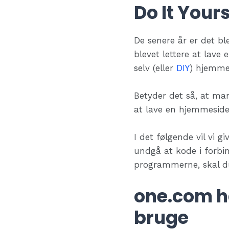
Do It You
De senere år er det ble
blevet lettere at lav
selv (eller
DIY
) hjemmes
Betyder det så, at man
at lave en hjemmeside
I det følgende vil vi g
undgå at kode i forbi
programmerne, skal du
one.com h
bruge