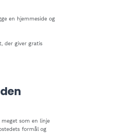
ygge en hjemmeside og
 der giver gratis
uden
å meget som en linje
bstedets formål og