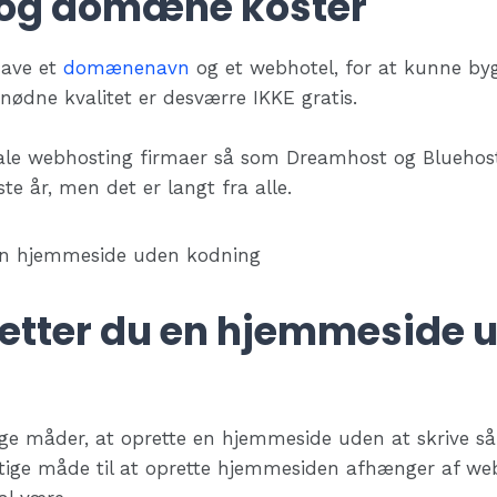
 og domæne koster
have et
domænenavn
og et webhotel, for at kunne b
nødne kvalitet er desværre IKKE gratis.
nale webhosting firmaer så som Dreamhost og Bluehost,
e år, men det er langt fra alle.
etter du en hjemmeside 
ige måder, at oprette en hjemmeside uden at skrive s
gtige måde til at oprette hjemmesiden afhænger af we